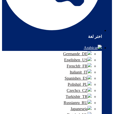
اختر لغة
Arabic
German
English
French
Italian
Spanish
Polish
Czech
Turkish
Russian
Japanese