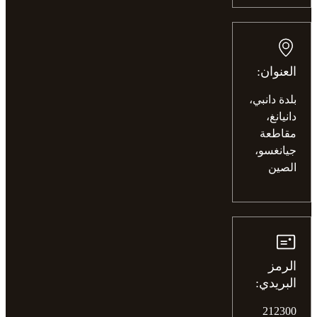
العنوان:
بلدة دانبي،
دانيانغ،
مقاطعة
جيانغسو،
الصين
الرمز
البريدي:
212300