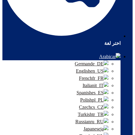
اختر لغة
Arabic
German
English
French
Italian
Spanish
Polish
Czech
Turkish
Russian
Japanese