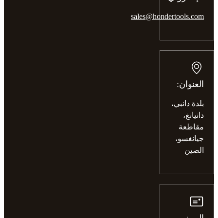
sales@hondertools.com
العنوان:
بلدة دانبي،
دانيانغ،
مقاطعة
جيانغسو،
الصين