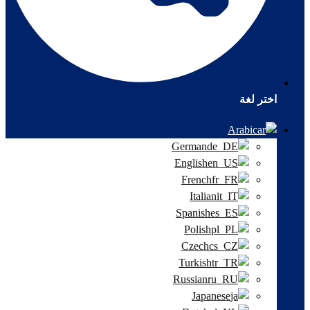
اختر لغة
Arabic
German
English
French
Italian
Spanish
Polish
Czech
Turkish
Russian
Japanese