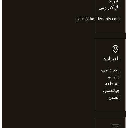
البريد
الإلكتروني:
sales@hondertools.com
العنوان:
بلدة دانبي،
دانيانغ،
مقاطعة
جيانغسو،
الصين