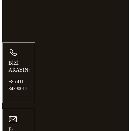
BİZİ
ARAYIN:
+86 411
84390017
E-