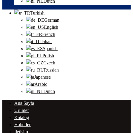
Dutch
Turkish
German
English
French
Italian
Spanish
Polish
Czech
Russian
Japanese
Arabic
Dutch
Ana Sayfa
Ürünler
Katalog
Haberler
İletişim