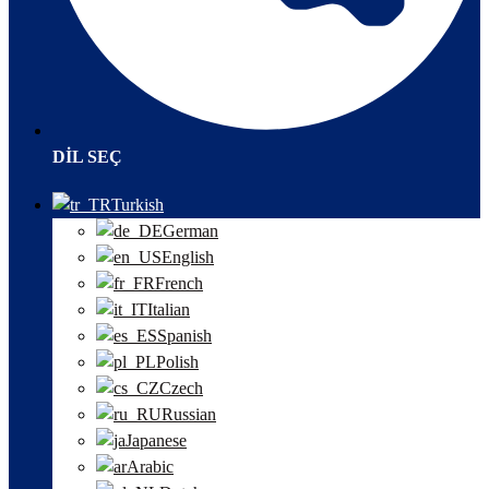
DIL SEÇ
Turkish
German
English
French
Italian
Spanish
Polish
Czech
Russian
Japanese
Arabic