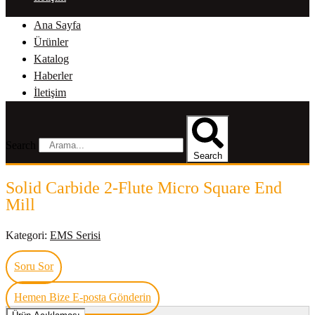
Ana Sayfa
Ürünler
Katalog
Haberler
İletişim
Search
Search
Solid Carbide 2-Flute Micro Square End
Mill
Kategori:
EMS Serisi
Soru Sor
Hemen Bize E-posta Gönderin