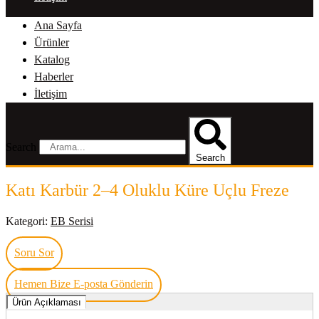
Ana Sayfa
Ürünler
Katalog
Haberler
İletişim
Search
Search
Katı Karbür 2–4 Oluklu Küre Uçlu Freze
Kategori:
EB Serisi
Soru Sor
Hemen Bize E-posta Gönderin
Ürün Açıklaması