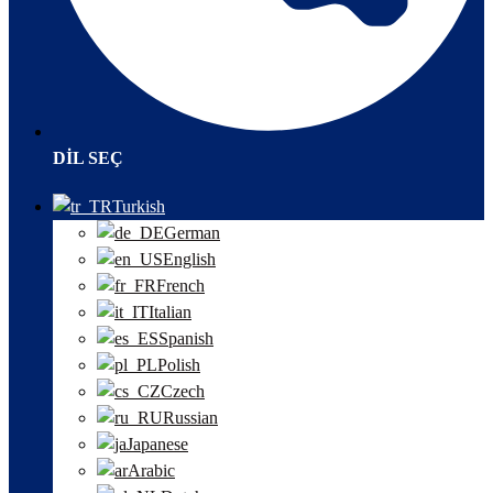
DIL SEÇ
Turkish
German
English
French
Italian
Spanish
Polish
Czech
Russian
Japanese
Arabic