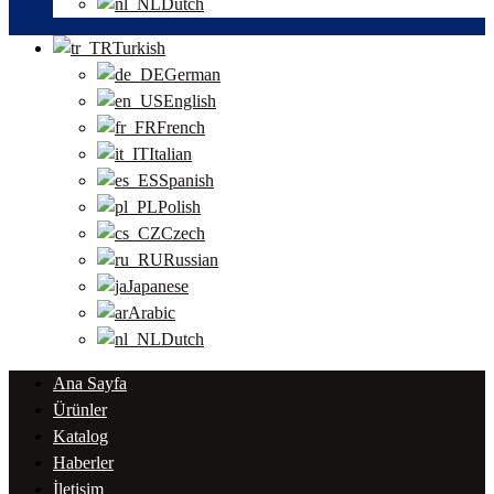
Dutch
Turkish
German
English
French
Italian
Spanish
Polish
Czech
Russian
Japanese
Arabic
Dutch
Ana Sayfa
Ürünler
Katalog
Haberler
İletişim