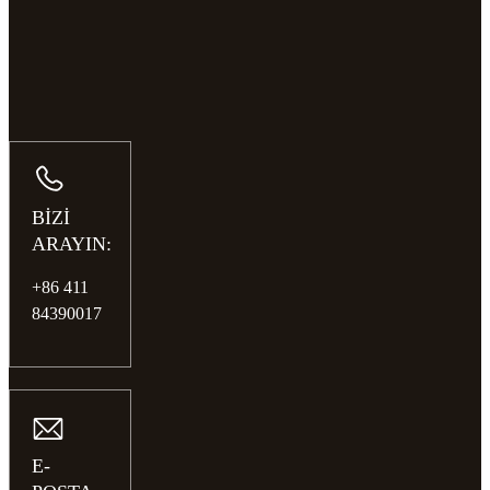
BİZİ
ARAYIN:
+86 411
84390017
E-