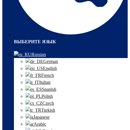
ВЫБЕРИТЕ ЯЗЫК
Russian
German
English
French
Italian
Spanish
Polish
Czech
Turkish
Japanese
Arabic