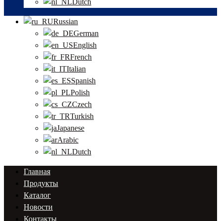
Dutch
Russian
German
English
French
Italian
Spanish
Polish
Czech
Turkish
Japanese
Arabic
Dutch
Главная
Продукты
Каталог
Новости
Контакты