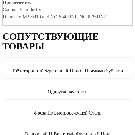
Применение
:
Car and 3C industry
Diameter: M3~M10 and NO.6-40UNF, NO.8-36UNF
СОПУТСТВУЮЩИЕ
ТОВАРЫ
Трёхсторонний Фрезерный Нож С Прямыми Зубьями
Одноугловая Фреза
Фреза Из Быстрорежущей Стали
Выпуклый И Вогнутый Фрезерный Нож