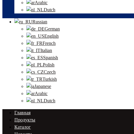
Arabic
Dutch
Russian
German
English
French
Italian
Spanish
Polish
Czech
Turkish
Japanese
Arabic
Dutch
Главная
Продукты
Каталог