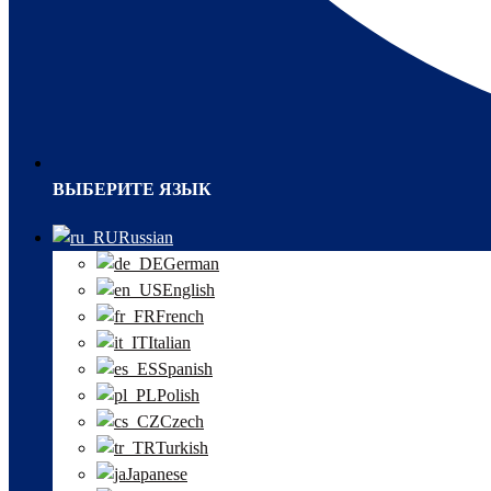
ВЫБЕРИТЕ ЯЗЫК
Russian
German
English
French
Italian
Spanish
Polish
Czech
Turkish
Japanese