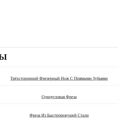
РЫ
Трёхсторонний Фрезерный Нож С Прямыми Зубьями
Одноугловая Фреза
Фреза Из Быстрорежущей Стали