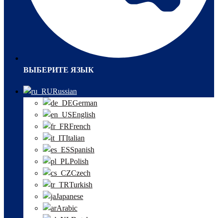
ВЫБЕРИТЕ ЯЗЫК
Russian
German
English
French
Italian
Spanish
Polish
Czech
Turkish
Japanese
Arabic