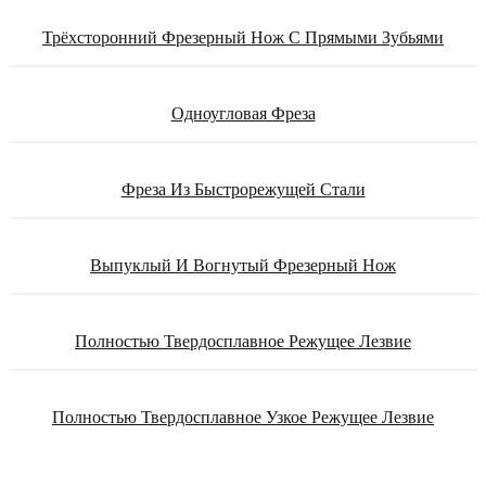
Трёхсторонний Фрезерный Нож С Прямыми Зубьями
Одноугловая Фреза
Фреза Из Быстрорежущей Стали
Выпуклый И Вогнутый Фрезерный Нож
Полностью Твердосплавное Режущее Лезвие
Полностью Твердосплавное Узкое Режущее Лезвие