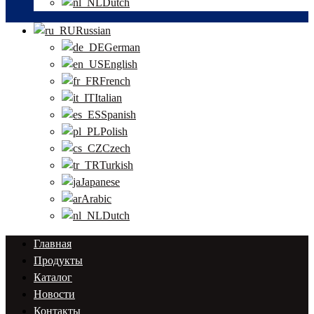
Dutch
Russian
German
English
French
Italian
Spanish
Polish
Czech
Turkish
Japanese
Arabic
Dutch
Главная
Продукты
Каталог
Новости
Контакты