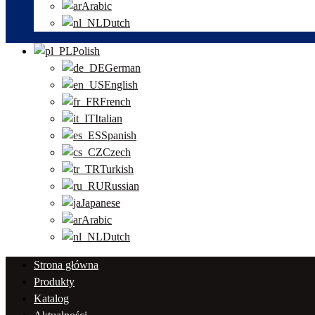
Arabic
Dutch
Polish
German
English
French
Italian
Spanish
Czech
Turkish
Russian
Japanese
Arabic
Dutch
Strona główna
Produkty
Katalog