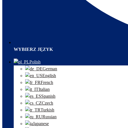
WYBIERZ JĘZYK
Polish
German
English
French
Italian
Spanish
Czech
Turkish
Russian
Japanese