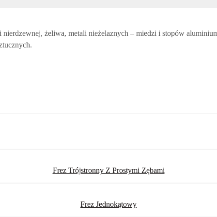
tali nierdzewnej, żeliwa, metali nieżelaznych – miedzi i stopów alumin
ztucznych.
Frez Trójstronny Z Prostymi Zębami
Frez Jednokątowy