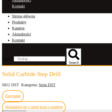
Aktualności
Kontakt
Strona główna
Produkty
Katalog
Aktualności
Kontakt
Search
Search
Solid Carbide Step Drill
SKU
DST
Kategoria:
Seria DST
Zapytanie
Skontaktuj się z nami teraz e-mailem