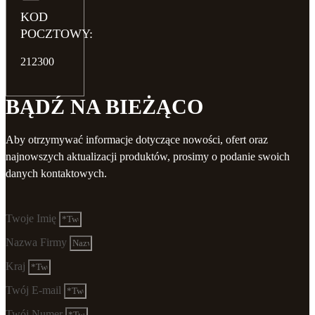
KOD
POCZTOWY:
212300
BĄDŹ NA BIEŻĄCO
Aby otrzymywać informacje dotyczące nowości, ofert oraz
najnowszych aktualizacji produktów, prosimy o podanie swoich
danych kontaktowych.
Twoje Imię
Nazwa Firmy
Kraj
Twój E-mail
Twój Numer