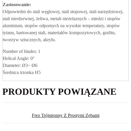
Zastosowanie:
Odpowiedni do stali węglowej, stali stopowej, stali narzędziowej,
stali nierdzewnej, żeliwa, metali nieżelaznych – miedzi i stopów
aluminium, stopów odpornych na wysokie temperatury, stopów
tytanu, hartowanej stali, materiałów kompozytowych, grafitu,
tworzyw sztucznych, akrylu.
Number of blades: 1
Helical Angle: 0°
Diameter: Ø3~ Ø6
Średnica trzonka H5
PRODUKTY POWIĄZANE
Frez Trójstronny Z Prostymi Zębami