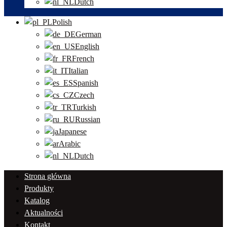
Dutch
Polish
German
English
French
Italian
Spanish
Czech
Turkish
Russian
Japanese
Arabic
Dutch
Strona główna
Produkty
Katalog
Aktualności
Kontakt