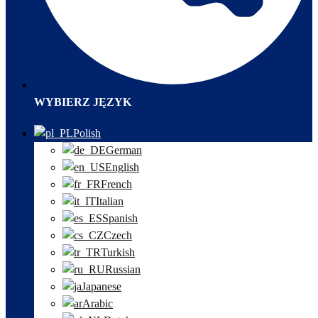
WYBIERZ JĘZYK
Polish
German
English
French
Italian
Spanish
Czech
Turkish
Russian
Japanese
Arabic