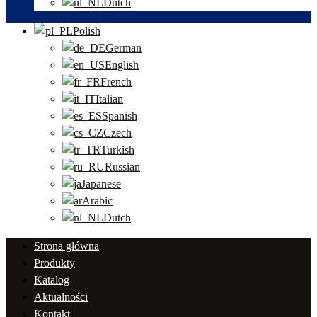
Dutch
Polish
German
English
French
Italian
Spanish
Czech
Turkish
Russian
Japanese
Arabic
Dutch
Strona główna
Produkty
Katalog
Aktualności
Kontakt