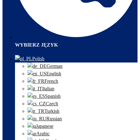
WYBIERZ JĘZYK
Polish
German
English
French
Italian
Spanish
Czech
Turkish
Russian
Japanese
Arabic