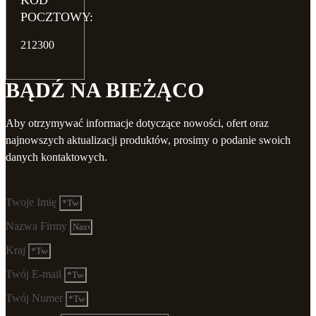
KOD
POCZTOWY:
212300
BĄDŹ NA BIEŻĄCO
Aby otrzymywać informacje dotyczące nowości, ofert oraz
najnowszych aktualizacji produktów, prosimy o podanie swoich
danych kontaktowych.
Twoje Imię
Nazwa Firmy
Kraj
Twój E-mail
Twój Numer