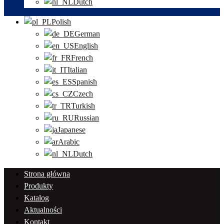
Dutch
Polish
German
English
French
Italian
Spanish
Czech
Turkish
Russian
Japanese
Arabic
Dutch
Strona główna
Produkty
Katalog
Aktualności
Kontakt