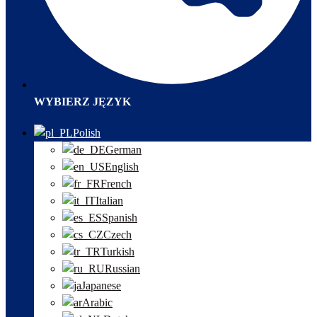
WYBIERZ JĘZYK
Polish
German
English
French
Italian
Spanish
Czech
Turkish
Russian
Japanese
Arabic