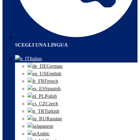
SCEGLI UNA LINGUA
Italian
German
English
French
Spanish
Polish
Czech
Turkish
Russian
Japanese
Arabic