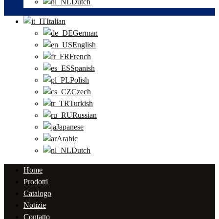
Dutch
Italian
German
English
French
Spanish
Polish
Czech
Turkish
Russian
Japanese
Arabic
Dutch
Home
Prodotti
Catalogo
Notizie
Contatto