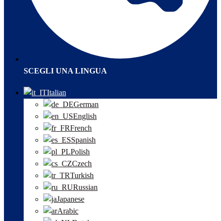
SCEGLI UNA LINGUA
Italian
German
English
French
Spanish
Polish
Czech
Turkish
Russian
Japanese
Arabic