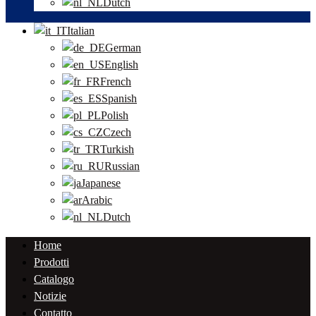
Dutch
Italian
German
English
French
Spanish
Polish
Czech
Turkish
Russian
Japanese
Arabic
Dutch
Home
Prodotti
Catalogo
Notizie
Contatto