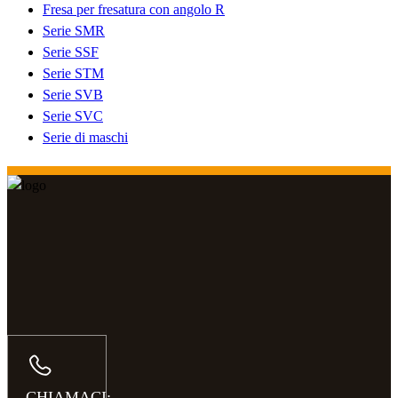
Fresa per fresatura con angolo R
Serie SMR
Serie SSF
Serie STM
Serie SVB
Serie SVC
Serie di maschi
CHIAMACI: