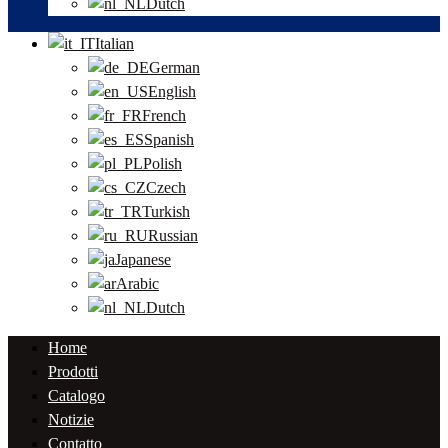
Dutch
Italian
German
English
French
Spanish
Polish
Czech
Turkish
Russian
Japanese
Arabic
Dutch
Home
Prodotti
Catalogo
Notizie
Contatto