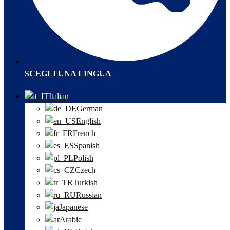
SCEGLI UNA LINGUA
Italian
German
English
French
Spanish
Polish
Czech
Turkish
Russian
Japanese
Arabic