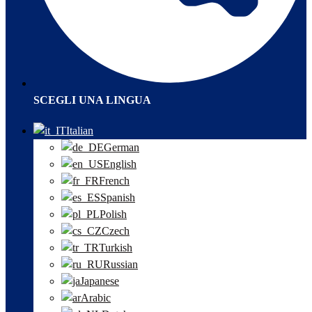
SCEGLI UNA LINGUA
Italian
German
English
French
Spanish
Polish
Czech
Turkish
Russian
Japanese
Arabic