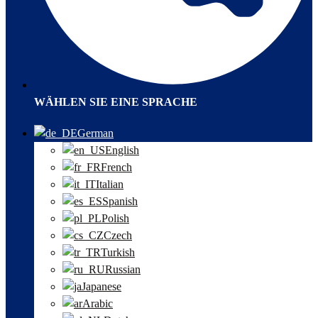
WÄHLEN SIE EINE SPRACHE
German
English
French
Italian
Spanish
Polish
Czech
Turkish
Russian
Japanese
Arabic