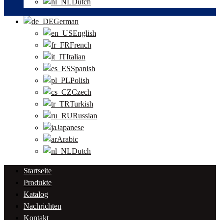
Dutch
German
English
French
Italian
Spanish
Polish
Czech
Turkish
Russian
Japanese
Arabic
Dutch
Startseite
Produkte
Katalog
Nachrichten
Kontakt