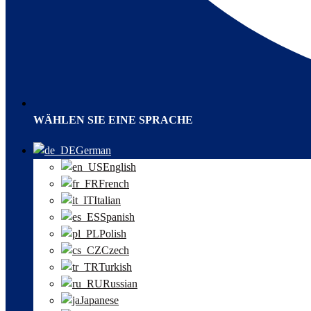
WÄHLEN SIE EINE SPRACHE
German
English
French
Italian
Spanish
Polish
Czech
Turkish
Russian
Japanese