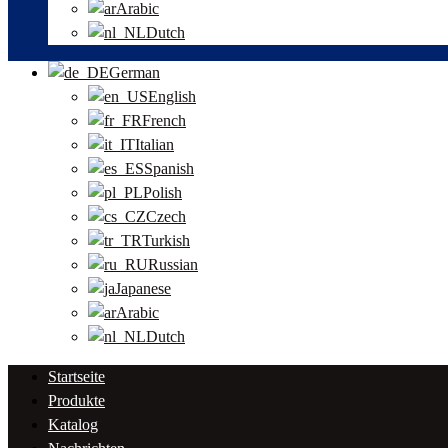
Arabic
Dutch
German
English
French
Italian
Spanish
Polish
Czech
Turkish
Russian
Japanese
Arabic
Dutch
Startseite
Produkte
Katalog