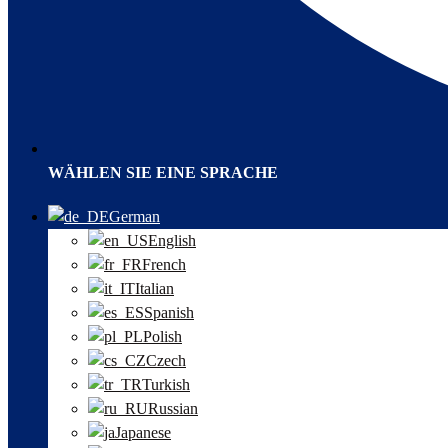
WÄHLEN SIE EINE SPRACHE
German
English
French
Italian
Spanish
Polish
Czech
Turkish
Russian
Japanese