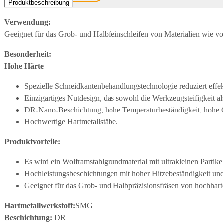
Produktbeschreibung
Verwendung:
Geeignet für das Grob- und Halbfeinschleifen von Materialien wie vo
Besonderheit:
Hohe Härte
Spezielle Schneidkantenbehandlungstechnologie reduziert effe
Einzigartiges Nutdesign, das sowohl die Werkzeugsteifigkeit a
DR-Nano-Beschichtung, hohe Temperaturbeständigkeit, hohe Ox
Hochwertige Hartmetallstäbe.
Produktvorteile
:
Es wird ein Wolframstahlgrundmaterial mit ultrakleinen Partike
Hochleistungsbeschichtungen mit hoher Hitzebeständigkeit un
Geeignet für das Grob- und Halbpräzisionsfräsen von hochhar
Hartmetallwerkstoff
:
SMG
Beschichtung:
DR