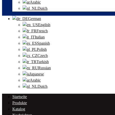
Arabic
Dutch
German
English
French
Italian
Spanish
Polish
Czech
Turkish
Russian
Japanese
Arabic
Dutch
Startseite
Produkte
Katalog