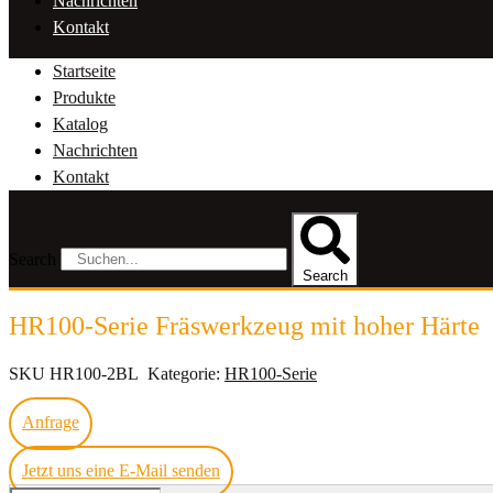
Nachrichten
Kontakt
Startseite
Produkte
Katalog
Nachrichten
Kontakt
Search
Search
HR100-Serie Fräswerkzeug mit hoher Härte
SKU
HR100-2BL
Kategorie:
HR100-Serie
Anfrage
Jetzt uns eine E-Mail senden