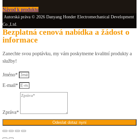
Návod k produktu
Autorská práva © 2026 Danyang Honder Electromechanical Development
Co.,Ltd.
Bezplatná cenová nabídka a žádost o
informace
Zanechte svou poptávku, my vám poskytneme kvalitní produkty a
služby!
Jméno*
E-mail*
Zpráva*
Odeslat dotaz nyní