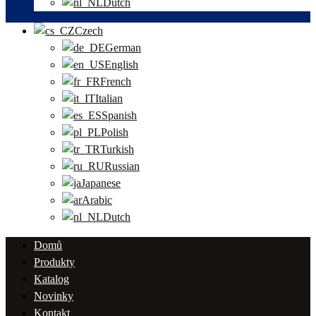
Dutch
Czech
German
English
French
Italian
Spanish
Polish
Turkish
Russian
Japanese
Arabic
Dutch
Domů
Produkty
Katalog
Novinky
Kontakt