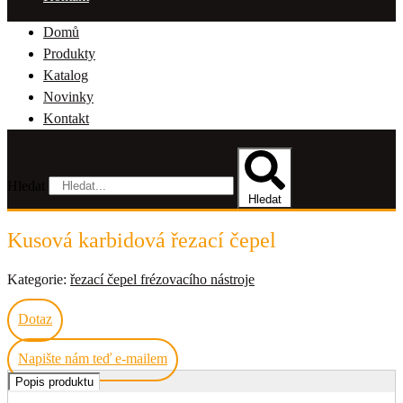
Domů
Produkty
Katalog
Novinky
Kontakt
Hledat
Hledat
Kusová karbidová řezací čepel
Kategorie:
řezací čepel frézovacího nástroje
Dotaz
Napište nám teď e-mailem
Popis produktu