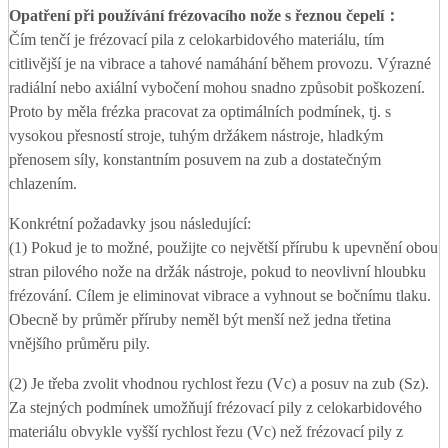
Opatření při používání frézovacího nože s řeznou čepelí
：
Čím tenčí je frézovací pila z celokarbidového materiálu, tím
citlivější je na vibrace a tahové namáhání během provozu. Výrazné
radiální nebo axiální vybočení mohou snadno způsobit poškození.
Proto by měla frézka pracovat za optimálních podmínek, tj. s
vysokou přesností stroje, tuhým držákem nástroje, hladkým
přenosem síly, konstantním posuvem na zub a dostatečným
chlazením.
Konkrétní požadavky jsou následující:
(1) Pokud je to možné, použijte co největší přírubu k upevnění obou
stran pilového nože na držák nástroje, pokud to neovlivní hloubku
frézování. Cílem je eliminovat vibrace a vyhnout se bočnímu tlaku.
Obecně by průměr příruby neměl být menší než jedna třetina
vnějšího průměru pily.
(2) Je třeba zvolit vhodnou rychlost řezu (Vc) a posuv na zub (Sz).
Za stejných podmínek umožňují frézovací pily z celokarbidového
materiálu obvykle vyšší rychlost řezu (Vc) než frézovací pily z