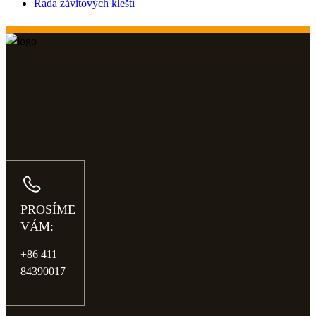
Řada závitových kleští
PROSÍME
VÁM:
+86 411
84390017