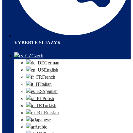
VYBERTE SI JAZYK
Czech
German
English
French
Italian
Spanish
Polish
Turkish
Russian
Japanese
Arabic