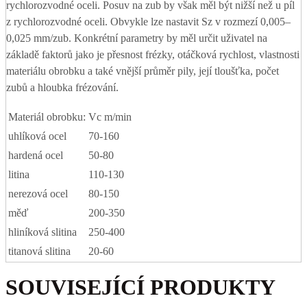
rychlorozvodné oceli. Posuv na zub by však měl být nižší než u píl
z rychlorozvodné oceli. Obvykle lze nastavit Sz v rozmezí 0,005–
0,025 mm/zub. Konkrétní parametry by měl určit uživatel na
základě faktorů jako je přesnost frézky, otáčková rychlost, vlastnosti
materiálu obrobku a také vnější průměr pily, její tloušťka, počet
zubů a hloubka frézování.
Materiál obrobku:
Vc m/min
uhlíková ocel
70-160
hardená ocel
50-80
litina
110-130
nerezová ocel
80-150
měď
200-350
hliníková slitina
250-400
titanová slitina
20-60
SOUVISEJÍCÍ PRODUKTY