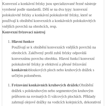
Konvexní a konkávní frézky jsou specializované řezné nástroje
vyrobené podle standardů. Dělí se na dva typy: konvexní
polokulovité frézky a konkávní polokulovité frézky, které se
používají k obrábění konvexních a konkávních polokulovitých
vnějších povrchů na obrobcích, resp.
Konvexní frézovací nástroj
Hlavní funkce
Používají se k obrábění konvexních vnějších povrchů na
obrobcích. Zakřivený profil zubů frézky odpovídá
konvexnímu povrchu obrobku. Hlavní funkcí konvexní
polokulovité frézky je efektivní a přesné frézování
konkávní
obloukových ploch nebo kruhových drážek s
určitým poloměrem.
Frézování konkávních kruhových drážek:
Obrábění
drážek s polokruhovým nebo segmentovým kruhovým
průřezem na rovinatých či válcových plochách. Příklady
zahrnují olejové drážky na vodicích kolejnicích, dekorativní