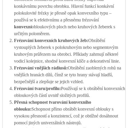
konkávnímu povrchu obrobku. Hlavní funkcí konkávní
polokulovité frézky je přesně opak konvexního typu –
používá se k efektivnímu a přesnému frézování
konvexní
obloukových ploch nebo kruhových žeberek s
určitým poloměrem.
Frézování konvexních kruhových žeb:
Obrábění
vystouplých žeberek s polokruhovým nebo segmentovým
kruhovým průřezem na obrobci. Příklady zahrnují některé
vodicí kolejnice, shodné konvexní klíče a dekorativní linie.
Frézování vnějších rádiusů:
Obrábění zaoblených rohů na
vnějších hranách dílů, čímž se tyto hrany stávají hladší,
bezpečnější a zlepšuje se jejich vzhled.
Frézování tvaru/profilu:
Používají se k obrábění konvexních
obloukových částí uvnitř složitých profilů.
Přesná schopnost tvarování konvexního
oblouku:
Schopnost přímo obrábět konvexní oblouky s
vysokou přesností a konzistencí, což je obtížné dosáhnout
pomocí jiných univerzálních nástrojů.