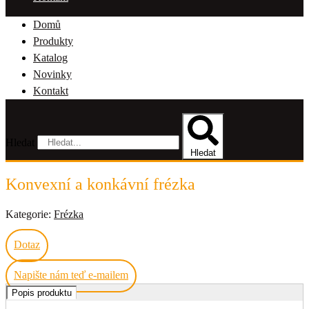
Domů
Produkty
Katalog
Novinky
Kontakt
Hledat
Hledat
Konvexní a konkávní frézka
Kategorie:
Frézka
Dotaz
Napište nám teď e-mailem
Popis produktu