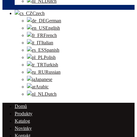
Dutch
Czech
German
English
French
Italian
Spanish
Polish
Turkish
Russian
Japanese
Arabic
Dutch
Domů
Produkty
Katalog
Novinky
Kontakt