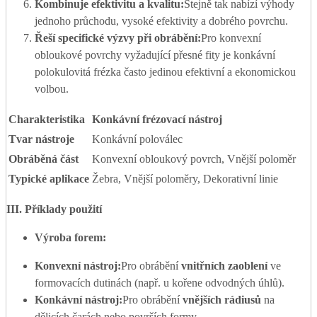
Kombinuje efektivitu a kvalitu:
Stejně tak nabízí výhody
jednoho průchodu, vysoké efektivity a dobrého povrchu.
Řeší specifické výzvy při obrábění:
Pro konvexní
obloukové povrchy vyžadující přesné fity je konkávní
polokulovitá frézka často jedinou efektivní a ekonomickou
volbou.
Charakteristika
Konkávní frézovací nástroj
Tvar nástroje
Konkávní poloválec
Obráběná část
Konvexní obloukový povrch, Vnější poloměr
Typické aplikace
Žebra, Vnější poloměry, Dekorativní linie
III
. Příklady použití
Výroba forem:
Konvexní nástroj:
Pro obrábění
vnitřních zaoblení
ve
formovacích dutinách (např. u kořene odvodných úhlů).
Konkávní nástroj:
Pro obrábění
vnějších rádiusů
na
dělicích čarách nebo površích formy.