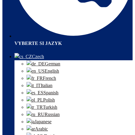
VYBERTE SI JAZYK
Czech
German
English
French
Italian
Spanish
Polish
Turkish
Russian
Japanese
Arabic