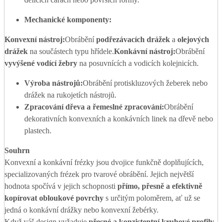
Mechanické komponenty:
Konvexní nástroj:
Obrábění
podřezávacích drážek
a
olejových
drážek
na součástech typu hřídele.
Konkávní nástroj:
Obrábění
vyvýšené vodící žebry
na posuvnících a vodicích kolejnicích.
Výroba nástrojů:
Obrábění protiskluzových žeberek nebo
drážek na rukojetích nástrojů.
Zpracování dřeva a řemeslné zpracování:
Obrábění
dekorativních konvexních a konkávních linek na dřevě nebo
plastech.
Souhrn
Konvexní a konkávní frézky jsou dvojice funkčně doplňujících,
specializovaných frézek pro tvarové obrábění. Jejich největší
hodnota spočívá v jejich schopnosti
přímo, přesně a efektivně
kopírovat obloukové povrchy
s určitým poloměrem, ať už se
jedná o konkávní drážky nebo konvexní žebérky.
Když váš design vyžaduje
přesné a konzistentní kruhové profily