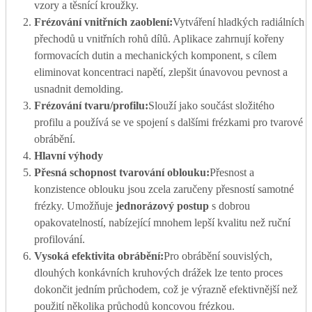
vzory a těsnící kroužky.
Frézování vnitřních zaoblení:
Vytváření hladkých radiálních
přechodů u vnitřních rohů dílů. Aplikace zahrnují kořeny
formovacích dutin a mechanických komponent, s cílem
eliminovat koncentraci napětí, zlepšit únavovou pevnost a
usnadnit demolding.
Frézování tvaru/profilu:
Slouží jako součást složitého
profilu a používá se ve spojení s dalšími frézkami pro tvarové
obrábění.
Hlavní výhody
Přesná schopnost tvarování oblouku:
Přesnost a
konzistence oblouku jsou zcela zaručeny přesností samotné
frézky. Umožňuje
jednorázový postup
s dobrou
opakovatelností, nabízející mnohem lepší kvalitu než ruční
profilování.
Vysoká efektivita obrábění:
Pro obrábění souvislých,
dlouhých konkávních kruhových drážek lze tento proces
dokončit jedním průchodem, což je výrazně efektivnější než
použití několika průchodů koncovou frézkou.