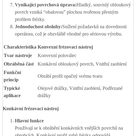
Vynikající povrchová úprava:
Hladký, souvislý obloukový
povrch vzniká “obalovou” plochou tvořenou přesným
profilem frézky.
Jednoduchost obsluhy:
Snížení požadavků na dovednosti
operátora, což je obzvláště vhodné pro sériovou výrobu.
Charakteristika
Konvexní frézovací nástroj
Tvar nástroje
Konvexní poloválec
Obráběná část
Konkávní obloukový povrch, Vnitřní zaoblení
Funkční
Obrábí profil opačný svému tvaru
princip
Typické
Olejové drážky, Vnitřní zaoblení, Podřezané
aplikace
drážky
Konkávní frézovací nástroj
Hlavní funkce
Používají se k obrábění konkávních vnějších povrchů na
obrobcích. Konkávní profil zubů frézky odpovídá