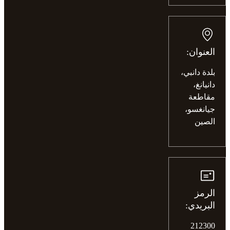
العنوان:
بلدة دانبي،
دانيانغ،
مقاطعة
جيانغسو،
الصين
الرمز
البريدي:
212300