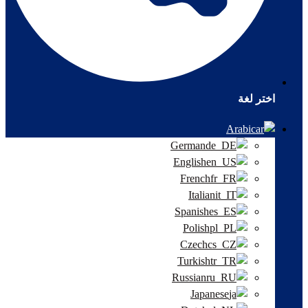
اختر لغة
Arabic
German
English
French
Italian
Spanish
Polish
Czech
Turkish
Russian
Japanese