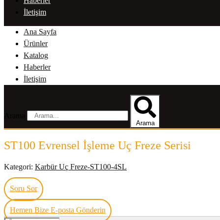
Haberler
İletişim
Ana Sayfa
Ürünler
Katalog
Haberler
İletişim
Arama
Arama
ST100 Evrensel İşleme Uç Freze Serisi
Kategori:
Karbür Uç Freze-ST100-4SL
Soru Sor
Hemen Bize E-posta Gönderin