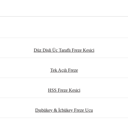
Düz Dişli Üç Taraflı Freze Kesici
Tek Açılı Freze
HSS Freze Kesici
Dışbükey & İçbükey Freze Ucu