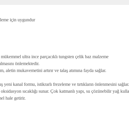
şleme için uygundur
n mükemmel ultra ince parçacıklı tungsten çelik baz malzeme
rılmasını önlemektedir.
ım, aletin mukavemetini artırır ve talaş atımına fayda sağlar.
mış yeni kanal formu, istikrarlı frezeleme ve tırtıkların önlenmesini sağlar
sidasyon sıcaklığı sunar. Çok katmanlı yapı, su çözünebilir yağ kullanı
 hale getirir.