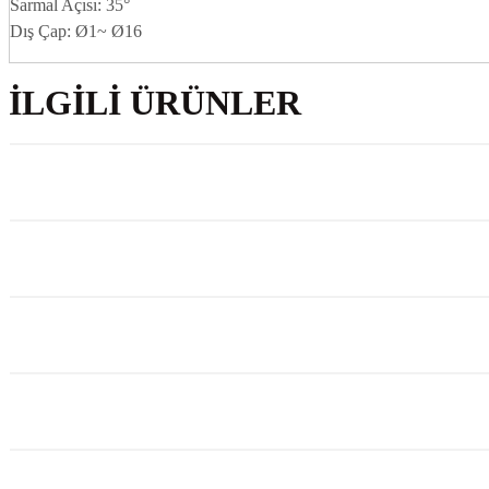
Sarmal Açısı: 35°
Dış Çap: Ø1~ Ø16
İLGILI ÜRÜNLER