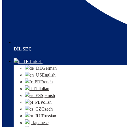
DIL SEÇ
Turkish
German
English
French
Italian
Spanish
Polish
Czech
Russian
Japanese