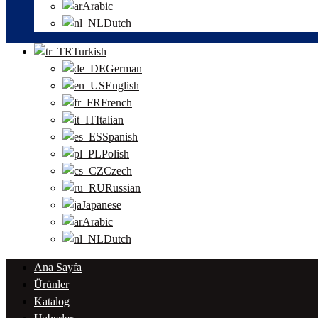
Arabic
Dutch
Turkish
German
English
French
Italian
Spanish
Polish
Czech
Russian
Japanese
Arabic
Dutch
Ana Sayfa
Ürünler
Katalog