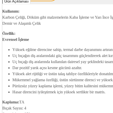
Ürün Açıklaması
Kullanım:
Karbon Çeliği, Döküm gibi malzemelerin Kaba İşleme ve Yarı İnce İ
Demir ve Alaşımlı Çelik
Özellik:
Evrensel İşleme
Yüksek eğilme direncine sahip, termal darbe dayanımını artıra
Uç bıçağın diş aralarındaki güç tasarımını güçlendirerek alet kı
Uç bıçağı diş aralarında kullanılan dairesel yay şeklindeki tasar
Dar pozitif yarık açısı kesme gücünü azaltır.
Yüksek alet rijitliği ve üstün talaş tahliye özellikleriyle donatıl
Mükemmel yağlama özelliği, üstün sürtünme direnci ve yüksek ok
Pürüzsüz yüzey kaplama işlemi, yüzey bitim kalitesini mükemmel
Hasar direncini iyileştirmek için yüksek sertlikte bir matris.
Kaplama:
TA
Bıçak Sayısı: 4