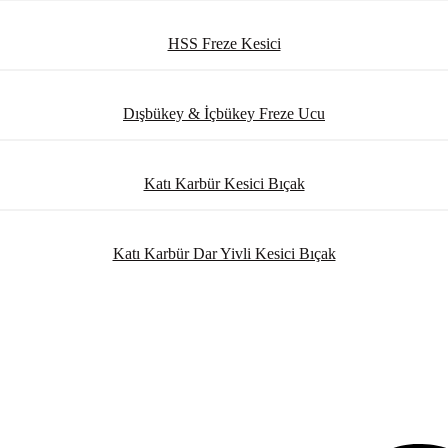
HSS Freze Kesici
Dışbükey & İçbükey Freze Ucu
Katı Karbür Kesici Bıçak
Katı Karbür Dar Yivli Kesici Bıçak