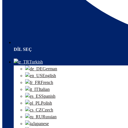
DIL SEÇ
Turkish
German
English
French
Italian
Spanish
Polish
Czech
Russian
Japanese