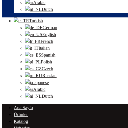
Arabic
Dutch
Turkish
German
English
French
Italian
Spanish
Polish
Czech
Russian
Japanese
Arabic
Dutch
Ana Sayfa
Ürünler
Katalog