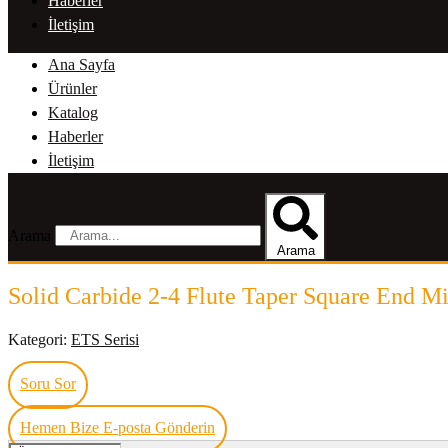
Haberler
İletişim
Ana Sayfa
Ürünler
Katalog
Haberler
İletişim
Arama
Arama
Solid Carbide 2-4 Flute Taper Square End Mi
Kategori:
ETS Serisi
Soru Sor
Hemen Bize E-posta Gönderin