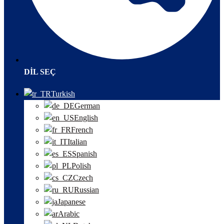
DIL SEÇ
Turkish
German
English
French
Italian
Spanish
Polish
Czech
Russian
Japanese
Arabic