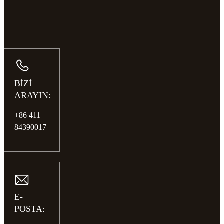
BİZİ
ARAYIN:
+86 411
84390017
E-
POSTA: