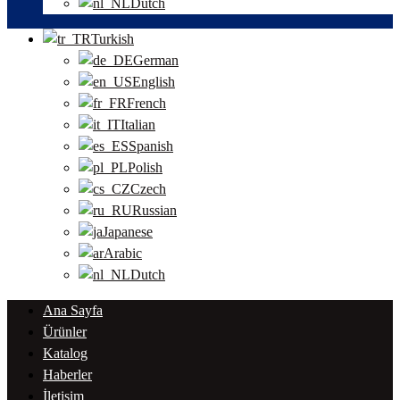
Dutch
Turkish
German
English
French
Italian
Spanish
Polish
Czech
Russian
Japanese
Arabic
Dutch
Ana Sayfa
Ürünler
Katalog
Haberler
İletişim