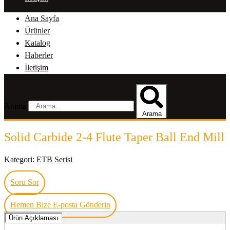
Ana Sayfa
Ürünler
Katalog
Haberler
İletişim
Arama
Arama
Solid Carbide 2-4 Flute Taper Ball End Mill
Kategori:
ETB Serisi
Soru Sor
Hemen Bize E-posta Gönderin
Ürün Açıklaması