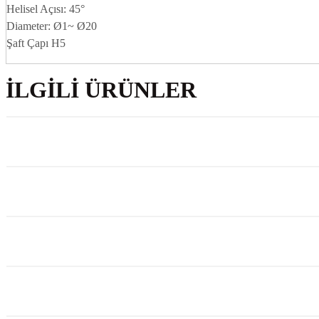
Helisel Açısı: 45°
Diameter: Ø1~ Ø20
Şaft Çapı H5
İLGILI ÜRÜNLER