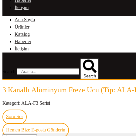
Haberler
İletişim
Ana Sayfa
Ürünler
Katalog
Haberler
İletişim
Search
Search
3 Kanallı Alüminyum Freze Ucu (Tip: ALA-
Kategori:
ALA-F3 Serisi
Soru Sor
Hemen Bize E-posta Gönderin