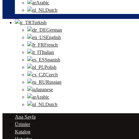
Arabic
Dutch
Turkish
German
English
French
Italian
Spanish
Polish
Czech
Russian
Japanese
Arabic
Dutch
Ana Sayfa
Ürünler
Katalog