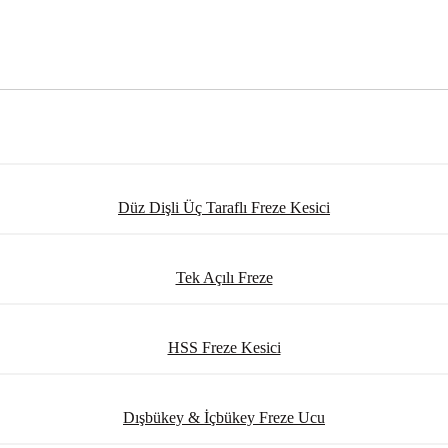
Düz Dişli Üç Taraflı Freze Kesici
Tek Açılı Freze
HSS Freze Kesici
Dışbükey & İçbükey Freze Ucu