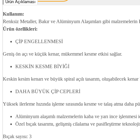
Ürün Açıklaması
Kullanım:
Renksiz Metaller, Bakır ve Alüminyum Alaşımları gibi malzemelerin K
Ürün özellikleri:
ÇİP ENGELLENMESİ
Geniş ön açı ve küçük kenar, mükemmel kesme etkisi sağlar.
KESKİN KESME BİYİĞİ
Keskin kesim kenarı ve büyük spiral açılı tasarım, oluşabilecek kenar bi
DAHA BÜYÜK ÇİP CEPLERİ
Yüksek ilerleme hızında işleme sırasında kesme ve talaş atma daha pürü
Alüminyum alaşımlı malzemelerin kaba ve yarı ince işlenmesi i
Özel bıçak tasarımı, gelişmiş cilalama ve pasifleştirme teknolojisi
Bıçak sayısı: 3