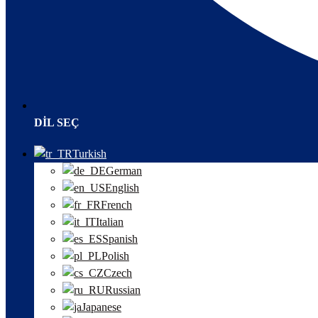
DIL SEÇ
Turkish
German
English
French
Italian
Spanish
Polish
Czech
Russian
Japanese