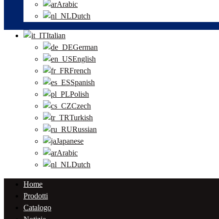
Arabic
Dutch
Italian
German
English
French
Spanish
Polish
Czech
Turkish
Russian
Japanese
Arabic
Dutch
Home
Prodotti
Catalogo