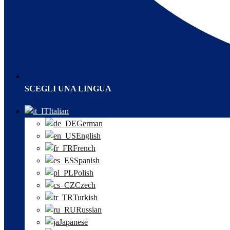
SCEGLI UNA LINGUA
Italian
German
English
French
Spanish
Polish
Czech
Turkish
Russian
Japanese