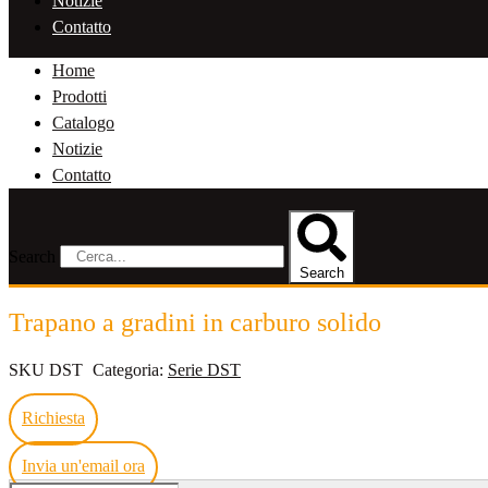
Notizie
Contatto
Home
Prodotti
Catalogo
Notizie
Contatto
Search
Search
Trapano a gradini in carburo solido
SKU
DST
Categoria:
Serie DST
Richiesta
Invia un'email ora