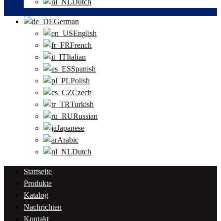
Dutch
German
English
French
Italian
Spanish
Polish
Czech
Turkish
Russian
Japanese
Arabic
Dutch
Startseite
Produkte
Katalog
Nachrichten
Kontakt