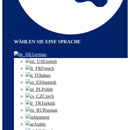
WÄHLEN SIE EINE SPRACHE
German
English
French
Italian
Spanish
Polish
Czech
Turkish
Russian
Japanese
Arabic