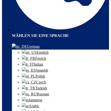
WÄHLEN SIE EINE SPRACHE
German
English
French
Italian
Spanish
Polish
Czech
Turkish
Russian
Japanese
Arabic