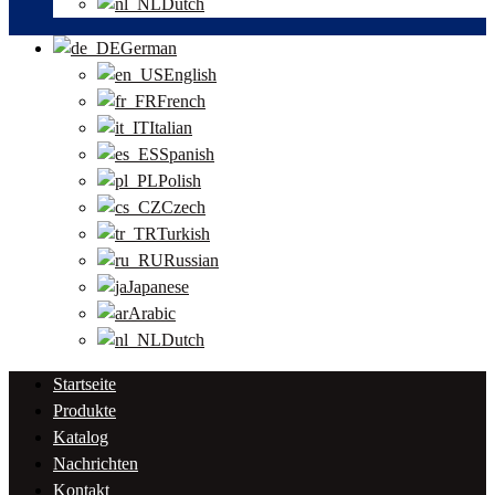
Dutch
German
English
French
Italian
Spanish
Polish
Czech
Turkish
Russian
Japanese
Arabic
Dutch
Startseite
Produkte
Katalog
Nachrichten
Kontakt