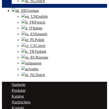
Dutch
German
English
French
Italian
Spanish
Polish
Czech
Turkish
Russian
Japanese
Arabic
Dutch
Startseite
Produkte
Katalog
Nachrichten
Kontakt