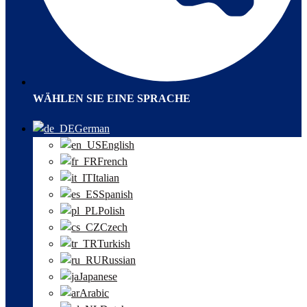
WÄHLEN SIE EINE SPRACHE
German
English
French
Italian
Spanish
Polish
Czech
Turkish
Russian
Japanese
Arabic