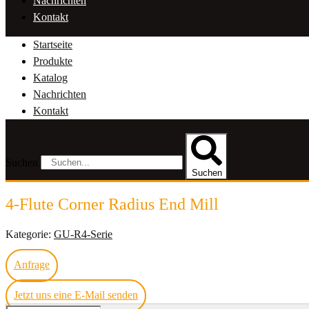
Nachrichten
Kontakt
Startseite
Produkte
Katalog
Nachrichten
Kontakt
Suchen
Suchen
4-Flute Corner Radius End Mill
Kategorie:
GU-R4-Serie
Anfrage
Jetzt uns eine E-Mail senden