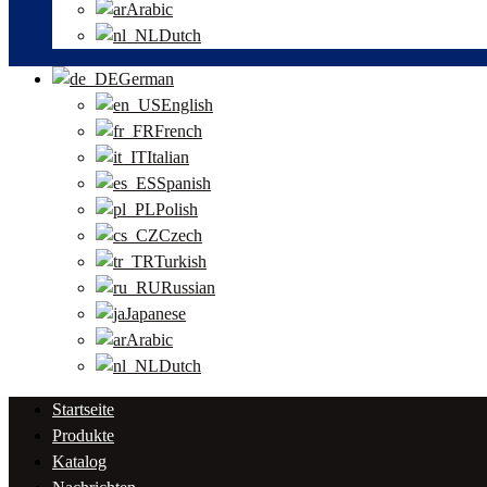
Arabic
Dutch
German
English
French
Italian
Spanish
Polish
Czech
Turkish
Russian
Japanese
Arabic
Dutch
Startseite
Produkte
Katalog