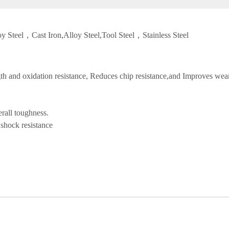
oy Steel，Cast Iron,Alloy Steel,Tool Steel，Stainless Steel
gth and oxidation resistance, Reduces chip resistance,and Improves wear
rall toughness.
 shock resistance