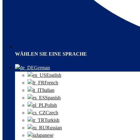
WÄHLEN SIE EINE SPRACHE
German
English
French
Italian
Spanish
Polish
Czech
Turkish
Russian
Japanese