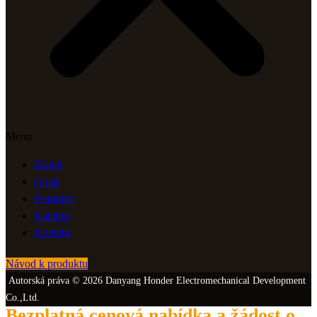
Menu
Domů
O nás
Produkty
Katalog
Kontakt
Návod k produktu
Autorská práva © 2026 Danyang Honder Electromechanical Development
Co.,Ltd.
Bezplatná cenová nabídka a žádost o