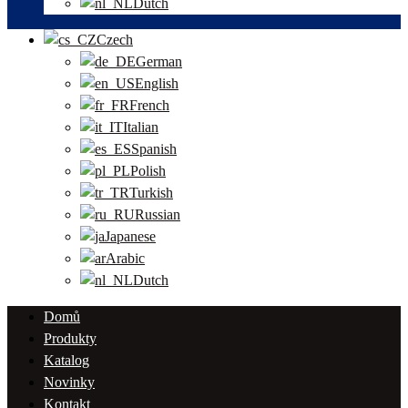
Dutch
Czech
German
English
French
Italian
Spanish
Polish
Turkish
Russian
Japanese
Arabic
Dutch
Domů
Produkty
Katalog
Novinky
Kontakt