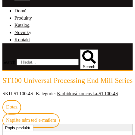
Domů
Produkty
Katalog
Novinky
Kontakt
Search
Search
ST100 Universal Processing End Mill Series
SKU
ST100-4S
Kategorie:
Karbidová koncovka-ST100-4S
Dotaz
Napište nám teď e-mailem
Popis produktu