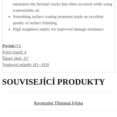
minimizes the thermal cracks that often occurred while using
watersoluble oil.
Smoothing surface coating treatment made an excellent
quality of surface finishing.
High toughness matrix for improved damage resistance.
Povlak:
TA
Počet čepelí: 4
Šikmý úhel: 35°
Venkovní průměr: Ø1~ Ø16
SOUVISEJÍCÍ PRODUKTY
Rovnozubá Třístranná Frézka