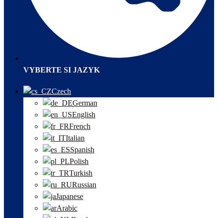
VYBERTE SI JAZYK
Czech
German
English
French
Italian
Spanish
Polish
Turkish
Russian
Japanese
Arabic