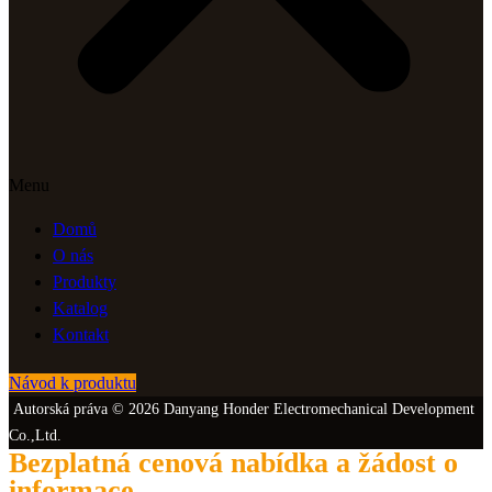
Menu
Domů
O nás
Produkty
Katalog
Kontakt
Návod k produktu
Autorská práva © 2026 Danyang Honder Electromechanical Development
Co.,Ltd.
Bezplatná cenová nabídka a žádost o
informace