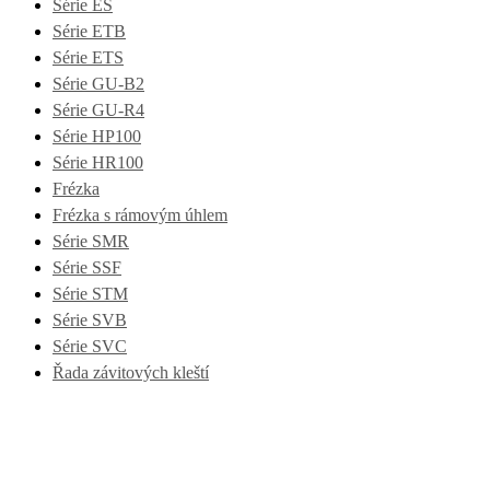
Série ES
Série ETB
Série ETS
Série GU-B2
Série GU-R4
Série HP100
Série HR100
Frézka
Frézka s rámovým úhlem
Série SMR
Série SSF
Série STM
Série SVB
Série SVC
Řada závitových kleští