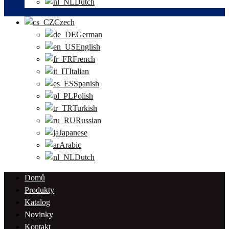
Dutch
Czech
German
English
French
Italian
Spanish
Polish
Turkish
Russian
Japanese
Arabic
Dutch
Domů
Produkty
Katalog
Novinky
Kontakt