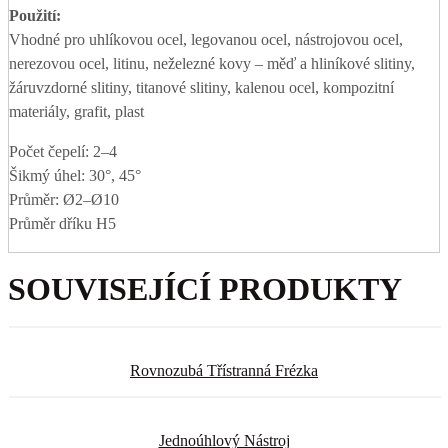
Použití:
Vhodné pro uhlíkovou ocel, legovanou ocel, nástrojovou ocel,
nerezovou ocel, litinu, neželezné kovy – měď a hliníkové slitiny,
žáruvzdorné slitiny, titanové slitiny, kalenou ocel, kompozitní
materiály, grafit, plast
Počet čepelí: 2–4
Šikmý úhel: 30°, 45°
Průměr: Ø2–Ø10
Průměr dříku H5
SOUVISEJÍCÍ PRODUKTY
Rovnozubá Třístranná Frézka
Jednoúhlový Nástroj