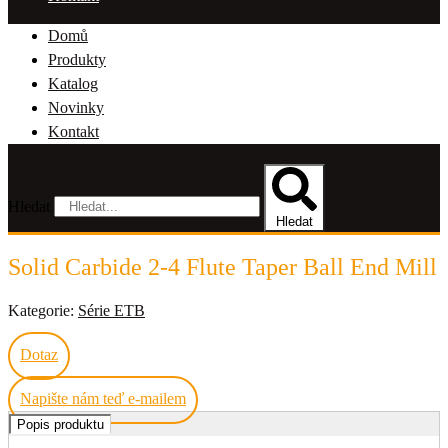
Domů
Produkty
Katalog
Novinky
Kontakt
Hledat
Hledat
Solid Carbide 2-4 Flute Taper Ball End Mill
Kategorie:
Série ETB
Dotaz
Napište nám teď e-mailem
Popis produktu