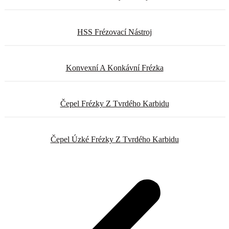
HSS Frézovací Nástroj
Konvexní A Konkávní Frézka
Čepel Frézky Z Tvrdého Karbidu
Čepel Úzké Frézky Z Tvrdého Karbidu