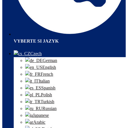
VYBERTE SI JAZYK
Czech
German
English
French
Italian
Spanish
Polish
Turkish
Russian
Japanese
Arabic