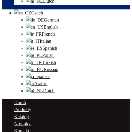
Dutch
Czech
German
English
French
Italian
Spanish
Polish
Turkish
Russian
Japanese
Arabic
Dutch
Domů
Produkty
Katalog
Novinky
Kontakt