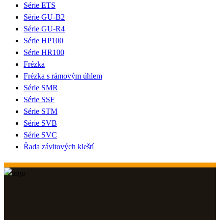
Série ETS
Série GU-B2
Série GU-R4
Série HP100
Série HR100
Frézka
Frézka s rámovým úhlem
Série SMR
Série SSF
Série STM
Série SVB
Série SVC
Řada závitových kleští