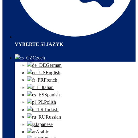
VYBERTE SI JAZYK
Czech
German
English
French
Italian
Spanish
Polish
Turkish
Russian
Japanese
Arabic