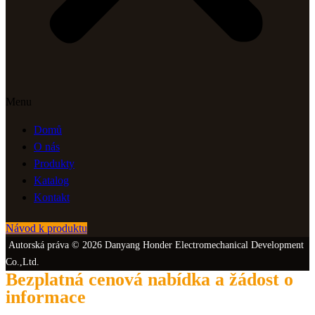
Menu
Domů
O nás
Produkty
Katalog
Kontakt
Návod k produktu
Autorská práva © 2026 Danyang Honder Electromechanical Development
Co.,Ltd.
Bezplatná cenová nabídka a žádost o
informace