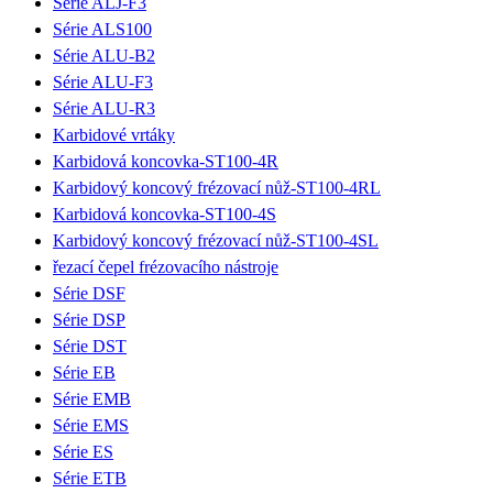
Série ALJ-F3
Série ALS100
Série ALU-B2
Série ALU-F3
Série ALU-R3
Karbidové vrtáky
Karbidová koncovka-ST100-4R
Karbidový koncový frézovací nůž-ST100-4RL
Karbidová koncovka-ST100-4S
Karbidový koncový frézovací nůž-ST100-4SL
řezací čepel frézovacího nástroje
Série DSF
Série DSP
Série DST
Série EB
Série EMB
Série EMS
Série ES
Série ETB